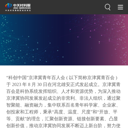
“科创中国”京津冀青年百人会 ( 以下简称京津冀青百会 )
于 2023 年 8 月 30 日在河北雄安正式发起成立。京津冀青
百会是科协系统发挥组织、人才和资源优势，为深入推动
京津冀协同发展发起成立的非营利、非法人组织，通过聚
智聚能、融资融力，集中联系百名青年科学家、企业家、
创投家和工程师，秉承“高度、温度、尺度”和“开放、平
等、贡献”的理念，汇聚创新资源、链接创新要素、凸显
创新价值，推动京津冀协同发展不断迈上新台阶，努力使